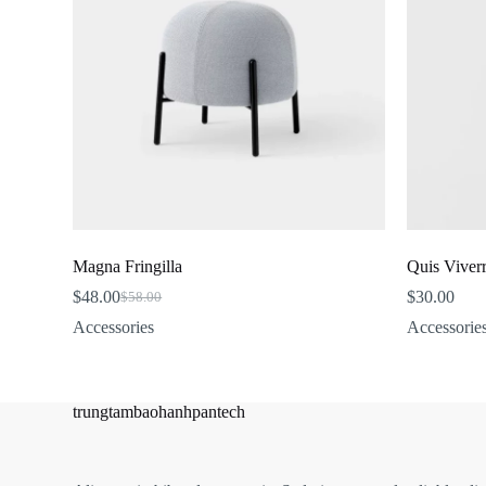
Magna Fringilla
Quis Viver
$
48.00
$
30.00
$
58.00
Original
Current
price
price
Accessories
Accessorie
was:
is:
$58.00.
$48.00.
trungtambaohanhpantech