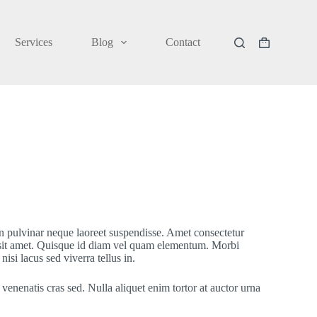
Services
Blog
Contact
Shopping
cart
n pulvinar neque laoreet suspendisse. Amet consectetur
s sit amet. Quisque id diam vel quam elementum. Morbi
isi lacus sed viverra tellus in.
 venenatis cras sed. Nulla aliquet enim tortor at auctor urna