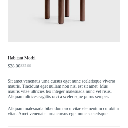
Habitant Morbi
$
28.00
$
35.00
Original
Current
price
price
was:
is:
Sit amet venenatis urna cursus eget nunc scelerisque viverra
$35.00.
$28.00.
mauris. Tincidunt eget nullam non nisi est sit amet. Mus
mauris vitae ultricies leo integer malesuada nunc vel risus.
Aliquam ultrices sagittis orci a scelerisque purus semper.
Aliquam malesuada bibendum arcu vitae elementum curabitur
vitae. Amet venenatis urna cursus eget nunc scelerisque.