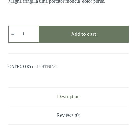
Magna fringilla urna porttitor rhoncus dolor purus.
Consectetur
Dipiscing
Add to cart
quantity
CATEGORY:
LIGHTNING
Description
Reviews (0)